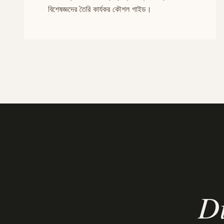
বিশেষজ্ঞদের তৈরি কার্যকর কৌশল গাইড।
Di