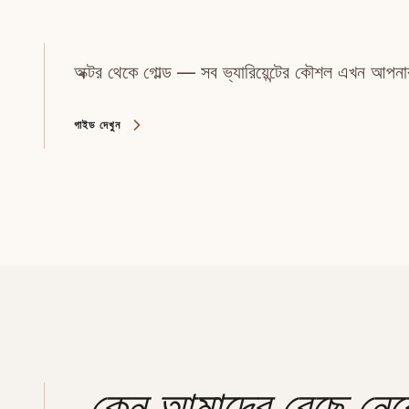
অক্টর থেকে গোল্ড — সব ভ্যারিয়েন্টের কৌশল এখন আপন
গাইড দেখুন
কেন আমাদের বেছে নেব