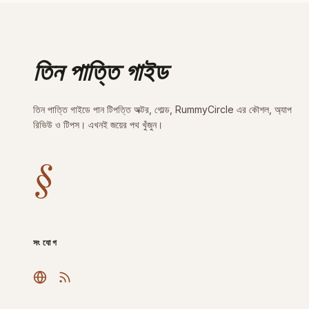
তিন পাত্তি গাইড
তিন পাত্তি গাইডে পান টিপত্তি অক্টর, গোল্ড, RummyCircle এর কৌশল, অ্যাপ
রিভিউ ও টিপস। এখনই জয়ের পথ খুঁজুন।
§
সংযোগ