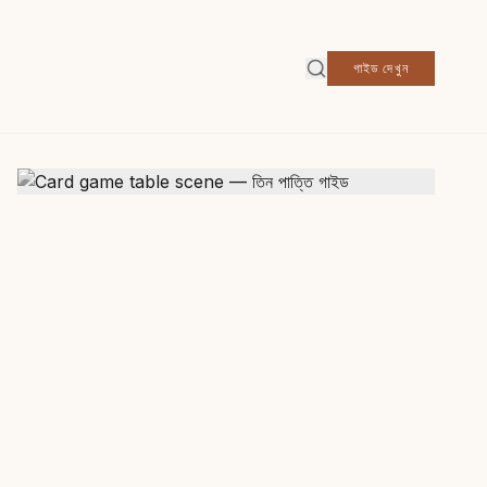
গাইড দেখুন
খণ্ড ৪ // সংখ্যা ১২