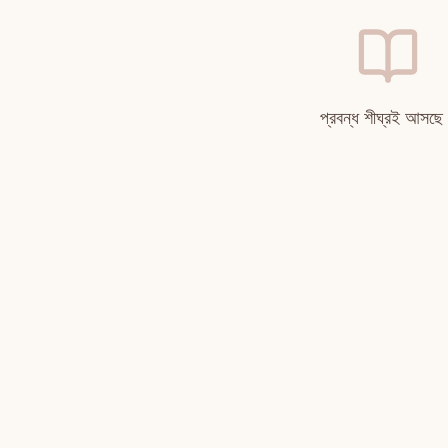
প্রবন্ধ শীঘ্রই আসছ