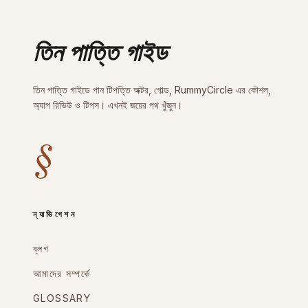
তিন পাত্তি গাইড
তিন পাত্তি গাইডে পান টিপত্তি অক্টর, গোল্ড, RummyCircle এর কৌশল,
অ্যাপ রিভিউ ও টিপস। এখনই জয়ের পথ খুঁজুন।
§
ন্যাভিগেশন
ব্লগ
আমাদের সম্পর্কে
GLOSSARY